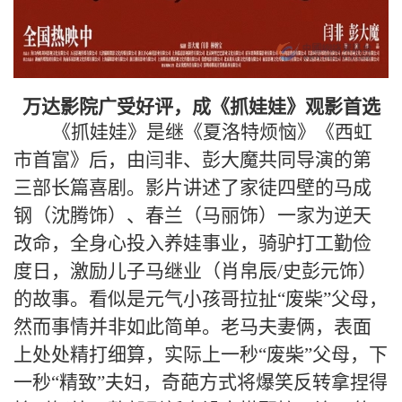
万达影院广受好评，成《抓娃娃》观影首选
《抓娃娃》是继《夏洛特烦恼》《西虹
市首富》后，由闫非、彭大魔共同导演的第
三部长篇喜剧。影片讲述了家徒四壁的马成
钢（沈腾饰）、春兰（马丽饰）一家为逆天
改命，全身心投入养娃事业，骑驴打工勤俭
度日，激励儿子马继业（肖帛辰/史彭元饰）
的故事。看似是元气小孩哥拉扯“废柴”父母，
然而事情并非如此简单。老马夫妻俩，表面
上处处精打细算，实际上一秒“废柴”父母，下
一秒“精致”夫妇，奇葩方式将爆笑反转拿捏得