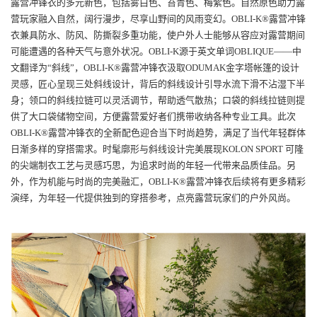
露营冲锋衣的多元新色，包括雾白色、苔青色、梅紫色。自然原色助力露
营玩家融入自然，阔行漫步，尽享山野间的风雨变幻。OBLI-K®露营冲锋
衣兼具防水、防风、防撕裂多重功能，使户外人士能够从容应对露营期间
可能遭遇的各种天气与意外状况。
OBLI-K
源于英文单词
OBLIQUE
——中
文翻译为“斜线”
，OBLI-K®露营冲锋衣汲取ODUMAK金字塔帐篷的设计
灵感，匠心呈现三处斜线设计，背后的斜线设计引导水流下滑不沾湿下半
身；领口的斜线拉链可以灵活调节，帮助透气散热；口袋的斜线拉链则提
供了大口袋储物空间，方便露营爱好者们携带收纳各种专业工具。此次
OBLI-K®露营冲锋衣的全新配色迎合当下时尚趋势，满足了当代年轻群体
日渐多样的穿搭需求。时髦廓形与斜线设计完美展现KOLON SPORT 可隆
的尖端制衣工艺与灵感巧思，为追求时尚的年轻一代带来品质佳品。另
外，作为机能与时尚的完美融汇，OBLI-K®露营冲锋衣后续将有更多精彩
演绎，为年轻一代提供独到的穿搭参考，点亮露营玩家们的户外风尚。