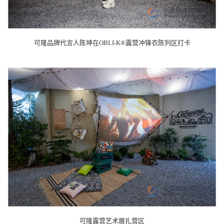
可隆品牌代言人陈坤在OBLI-K®露营冲锋衣陈列区打卡
可隆露营艺术展扎营区