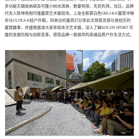
多功能灭烟收纳袋及可隆小树冰淇淋，数量有限，先到先得。当日，品牌
代言人陈坤亮相可隆露营艺术展现场，上身全新
雾白色O
BLI-K®露营冲锋
衣与ULTRA-K轻户外鞋，同来访的嘉宾们分享此次穿搭灵感与曾经历的
露营趣事，并盛情邀请大家参观本次艺术展，深入了解KOLON SPORT 可
隆的发展历程与创新变革，感受品牌一直倡导的高端品质户外生活方式。