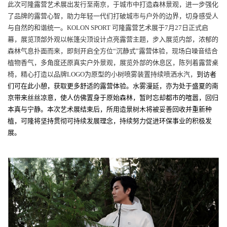
此次可隆露营艺术展出发行至南京，于城市中打造森林景观，进一步强化
了品牌的露营心智，助力年轻一代们打破城市与户外的边界，切身感受人
与自然的和谐统一。KOLON SPORT 可隆露营艺术展于7月27日正式启
幕，展览顶部外观以帐篷尖顶设计点亮露营主题，步入展览内部，浓郁的
森林气息扑面而来，即刻开启全方位“沉静式”露营体验，现场白噪音结合
植物香气，多角度还原真实户外景观，展览外部的休息区，陈列着露营桌
椅，精心打造以品牌LOGO为原型的小树喷雾装置持续喷洒水汽，
到访者
们可在此小憩，获取更多舒适的露营体验。水雾漫延，亦为处于盛夏的南
京带来丝丝凉意，使人仿佛置身于原始森林，暂时忘却都市的喧嚣，回归
本真与宁静。本次艺术展结束后，所用造景树木将被妥善回收并重新种
植，可隆将坚持贯彻可持续发展理念，持续努力促进环保事业的积极发
展。