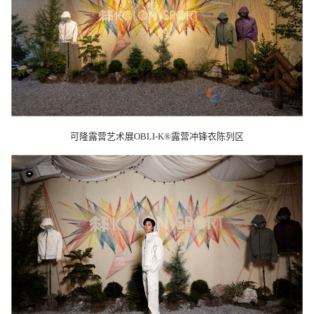
可隆露营艺术展OBLI-K®露营冲锋衣陈列区