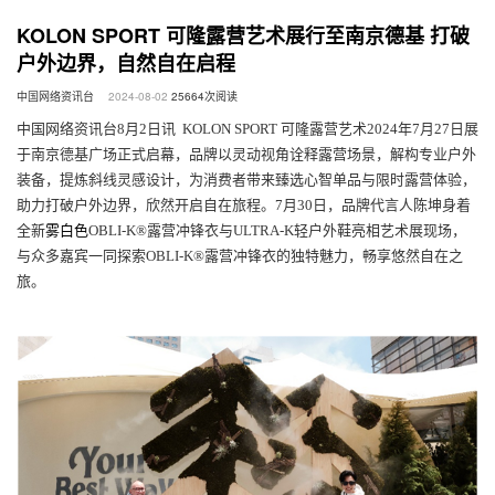
KOLON SPORT 可隆露营艺术展行至南京德基 打破
户外边界，自然自在启程
中国网络资讯台
2024-08-02
25664
次阅读
中国网络资讯台8
月2日讯 KOLON SPORT 可隆露营艺术
2024
年7月27日
展
于南京德基广场正式启幕，品牌以灵动视角诠释露营场景，解构专业户外
装备，提炼斜线灵感设计，为消费者带来臻选心智单品与限时露营体验，
助力打破户外边界，欣然开启自在旅程。7月30日，品牌代言人陈坤身着
全新
雾白色
OBLI-K®露营冲锋衣与ULTRA-K轻户外鞋亮相艺术展现场，
与众多嘉宾一同探索OBLI-K®露营冲锋衣的独特魅力，畅享悠然自在之
旅。