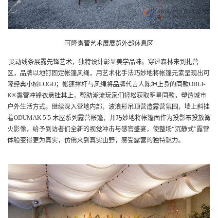
可隆露营艺术展展览外部休息区
灵动线条展露先锋艺术，独特设计彰显美学品味。穿过森林来到扎营
区，品牌以地钉固定帐篷风绳，用艺术化手法巧妙地将帐篷元素呈现出可
隆经典小树LOGO；帐篷撑杆与风绳将品牌代言人陈坤上身的同款OBLI-
K®露营冲锋衣悬挂其上，帮助潮流玩家们轻松获取明星同款，塑造城市
户外生活方式。继续深入营地内部，波浪形吊顶营造露营氛围，墙上斜挂
着ODUMAK 5.5 木屋系列露营帐篷，并巧妙地将帐篷面作为投影布投放篝
火影像，给予到访者们全新的视觉冲击与感官盛宴，使整场“沉静式”露营
体验变得更为真实，仿佛来到真实山野，感受露营的独特魅力。