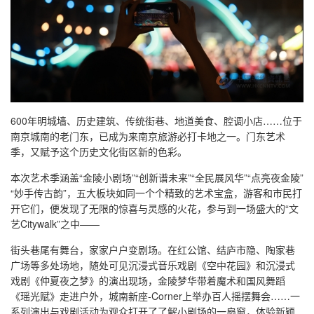
600年明城墙、历史建筑、传统街巷、地道美食、腔调小店……位于
南京城南的老门东，已成为来南京旅游必打卡地之一。门东艺术
季，又赋予这个历史文化街区新的色彩。
本次艺术季涵盖“金陵小剧场”“创新谱未来”“全民展风华”“点亮夜金陵”
“妙手传古韵”，五大板块如同一个个精致的艺术宝盒，游客和市民打
开它们，便发现了无限的惊喜与灵感的火花，参与到一场盛大的“文
艺Citywalk”之中——
街头巷尾有舞台，家家户户变剧场。在红公馆、结庐市隐、陶家巷
广场等多处场地，随处可见沉浸式音乐戏剧《空中花园》和沉浸式
戏剧《仲夏夜之梦》的演出现场，金陵梦华带着魔术和国风舞蹈
《瑶光赋》走进户外，城南新座-Corner上举办百人摇摆舞会……一
系列演出与戏剧活动为观众打开了了解小剧场的一扇窗，体验新颖