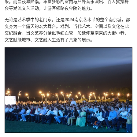
采。而当夜幕降临，丰富多彩的室内与户外音乐演出、百人摇摆舞
会等潮流文艺活动，让游客领略夜金陵的魅力。
无论是艺术季中的老门东，还是2024南京艺术节的整个南京城，都
变身为一个露天的宏大舞台。戏剧、当代艺术、空间以及文化在此
交织融合。当文艺养分恰似毛细血管一般延伸至南京的大街小巷，
文艺赋能城市、文艺融入生活有了具象的展示。