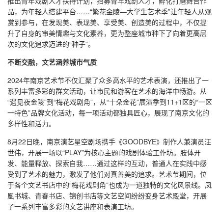
推出青年戏剧人才扶持计划，招募青年戏剧人才，孵化打磨舞台作
品，为年轻人搭建平台……“繁花金陵—大学生艺术季”让年轻人从观
赏到参与，在发现美、表现美、享受美、创造美的过程中，不仅提
升了自身的审美情趣与文化素养，更为整座城市种下了向着更高层
次的文化追求迈进的“种子”。
不断交融，文艺涵养城市气质
2024年南京艺术节不仅汇聚了众多高水平的艺术表演，还推出了一
系列丰富多彩的群文活动，让市民和游客在艺术的海洋中畅游。从
“遇见夜金陵”到“梅花戏剧角”，从“十朵金花”展演季到11+1区的“一区
一特色”品牌文化活动，每一项活动都独具匠心，展现了南京文化的
多样性和活力。
8月22日晚，南京演艺星空剧场携手《GOODBYE》制作人兼演员汪
世伟，开展一场以“PLAY”为核心主题的戏剧体验工作坊。肢体开
发、能量释放、探索自我……通过这样的互动，普通人在实践中感
受到了艺术的魅力，激发了他们对真善美的追求。艺术节期间，位
于各个文艺书店中的“梅花戏剧角”也成为一道独特的文化风景线。凤
凰书城、青春书店、锦创书店等文艺空间纷纷变身艺术殿堂，开展
了一系列丰富多彩的文艺讲座和表演工坊。