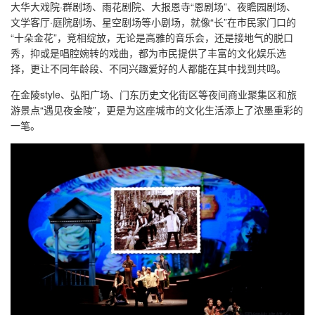
大华大戏院·群剧场、雨花剧院、大报恩寺“恩剧场”、夜瞻园剧场、
文学客厅·庭院剧场、星空剧场等小剧场，就像“长”在市民家门口的
“十朵金花”，竞相绽放，无论是高雅的音乐会，还是接地气的脱口
秀，抑或是唱腔婉转的戏曲，都为市民提供了丰富的文化娱乐选
择，更让不同年龄段、不同兴趣爱好的人都能在其中找到共鸣。
在金陵style、弘阳广场、门东历史文化街区等夜间商业聚集区和旅
游景点“遇见夜金陵”，更是为这座城市的文化生活添上了浓墨重彩的
一笔。