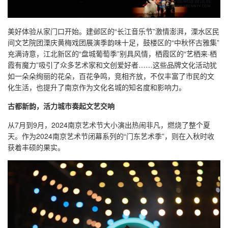
美好体验从家门口开始。建邺区的“长江音乐节”激情澎湃，溧水区民
间文艺院团溧庆黄梅戏团展演季韵味十足，鼓楼区的“中秋怀古雅集”
充满诗意，江北新区的“盘城葡萄季”别具风情，栖霞区的“艺栖来·栖
霞有魔力”吸引了众多艺术家和文创爱好者……这些品牌文化活动犹
如一朵朵绚丽的花朵，百花争鸣，竞相齐放，不仅丰富了市民的文
化生活，也提升了南京作为文化名城的知名度和影响力。
古都新韵，活力城市奏起文艺交响
从7月到9月，2024南京艺术节大小演出热闹非凡，燃烧了整个夏
天。作为2024南京艺术节闭幕系列的“门东艺术季”，则在入秋时收
获着丰硕的果实。