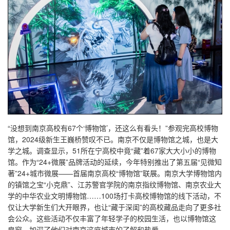
“没想到南京高校有67个‘博物馆’，还这么有看头！”参观完高校博物
馆，2024级新生王巍桥赞叹不已。南京不仅是博物馆之城，也是大
学之城。调查显示，51所在宁高校中竟“藏”着67家大大小小的博物
馆。作为“24+微展”品牌活动的延续，今年特别推出了第五届“见微知
著”24+城市微展——首届南京高校“博物馆”联展。南京大学博物馆内
的镇馆之宝“小克鼎”、江苏警官学院的南京指纹博物馆、南京农业大
学的中华农业文明博物馆……100场打卡高校博物馆的线下活动，不
仅让大学新生们大开眼界，也让“藏于深闺”的高校藏品走向了更多社
会公众。这些活动不仅丰富了年轻学子的校园生活，也以博物馆这
扇窗，加深了他们对南京这座城市的了解和热爱。