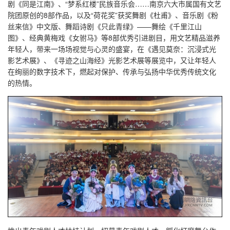
剧《同是江南》、“梦系红楼”民族音乐会……南京六大市属国有文艺
院团原创的8部作品，以及“荷花奖”获奖舞剧《杜甫》、音乐剧《粉
丝来信》中文版、舞蹈诗剧《只此青绿》——舞绘《千里江山
图》、经典黄梅戏《女驸马》等8部优秀引进剧目，用文艺精品滋养
年轻人，带来一场场视觉与心灵的盛宴，在《遇见莫奈：沉浸式光
影艺术展》、《寻迹之山海经》光影艺术展等展览中，又让年轻人
在绚丽的数字技术下，燃起对保护、传承与弘扬中华优秀传统文化
的热情。