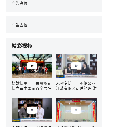
广告占位
广告占位
精彩视频
德翰伍墨——荣震瀚&
人物专访——英伦泵业
伍立军中国画双个展在
江苏有限公司总经理 洪
无锡隆重开幕
莲