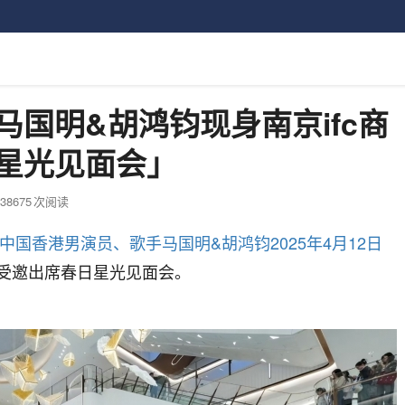
马国明&胡鸿钧现身南京ifc商
日星光见面会」
38675
次阅读
 中国香港男演员、歌手马国明&胡鸿钧
2025年4月12日
别受邀出席春日星光见面会。