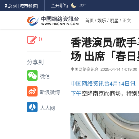
兰开斯特
27°
总网
[城市频道]
首页
/
娱乐
/
明星
/
正文
0
香港演员/歌手
场 出席「春
分享到
中国网络资讯台
2025-04-14 14:19:00
微信
中国网络资讯台4月14日讯
新浪微博
下午
空降南京ifc商场，特
人人网