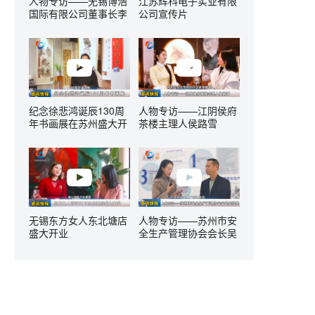
人物专访——无锡博浩
江苏辉科电子实业有限
国际有限公司董事长李
公司宣传片
国峰
纪念徐悲鸿诞辰130周
人物专访——江阴侯府
年书画展在苏州盛大开
茶楼主理人侯路雪
幕
无锡东方女人东北塘店
人物专访——苏州市安
盛大开业
全生产管理协会会长吴
珍胜