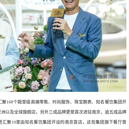
，汇聚168个殿堂级高端零售、时尚服饰、珠宝腕表、知名餐饮集团开
亚洲以及全球旗舰店，另外三成品牌更是首次进驻南京，逾五成品牌
还汇聚10家由知名餐饮集团开设的南京首店，这些集团旗下餐厅曾