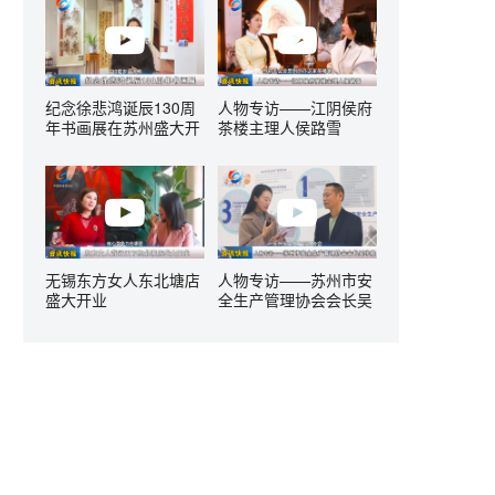
纪念徐悲鸿诞辰130周
人物专访——江阴侯府
年书画展在苏州盛大开
茶楼主理人侯路雪
幕
无锡东方女人东北塘店
人物专访——苏州市安
盛大开业
全生产管理协会会长吴
珍胜