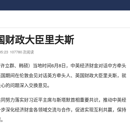
国财政大臣里夫斯
35:23
107780
次阅读
者许立群、韩硕）当地时间6月8日，中英经济财金对话中方牵头
英国期间在伦敦会见对话英方牵头人、英国财政大臣里夫斯，就
关心的问题深入交换意见。
努力落实好习近平主席与斯塔默首相重要共识，推动中英经
一步深化经济财金各领域交流与合作，促进实现互利共赢，保持
展。