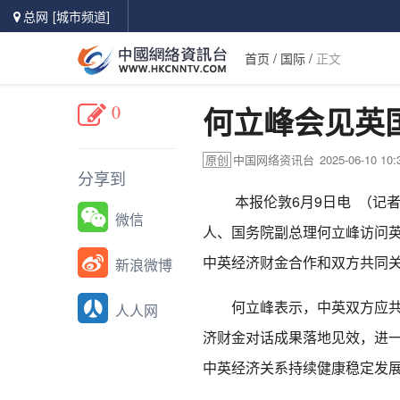
总网
[城市频道]
首页
/
国际
/
正文
0
何立峰会见英
原创
中国网络资讯台
2025-06-10 10:
分享到
本报伦敦6月9日电 （记
微信
人、国务院副总理何立峰访问
中英经济财金合作和双方共同
新浪微博
何立峰表示，中英双方应共同
人人网
济财金对话成果落地见效，进
中英经济关系持续健康稳定发