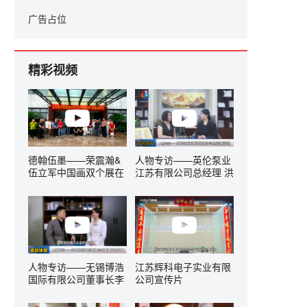
广告占位
精彩视频
德翰伍墨——荣震瀚&
人物专访——英伦泵业
伍立军中国画双个展在
江苏有限公司总经理 洪
无锡隆重开幕
莲
人物专访——无锡博浩
江苏辉科电子实业有限
国际有限公司董事长李
公司宣传片
国峰