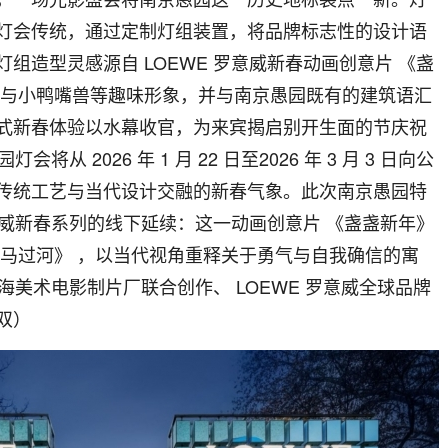
灯会传统，通过定制灯组装置，将品牌标志性的设计语
组造型灵感源自 LOEWE 罗意威新春动画创意片 《盏
鹿与小鸭嘴兽等趣味形象，并与南京愚园既有的建筑语汇
式新春体验以水幕收官，为来宾揭启别开生面的节庆祝
会将从 2026 年 1 月 22 日至2026 年 3 月 3 日向公
传统工艺与当代设计交融的新春气象。此次南京愚园特
罗意威新春系列的线下延续：这一动画创意片 《盏盏新年》
小马过河》 ，以当代视角重释关于勇气与自我确信的寓
上海美术电影制片厂联合创作、 LOEWE 罗意威全球品牌
双）