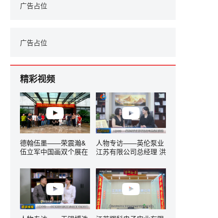
广告占位
广告占位
精彩视频
德翰伍墨——荣震瀚&
人物专访——英伦泵业
伍立军中国画双个展在
江苏有限公司总经理 洪
无锡隆重开幕
莲