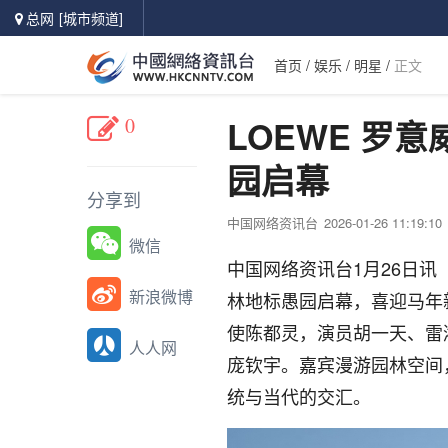
总网
[城市频道]
首页
/
娱乐
/
明星
/
正文
0
LOEWE 罗
园启幕
分享到
中国网络资讯台
2026-01-26 11:19:10
微信
中国网络资讯台1月26日讯
新浪微博
林地标愚园启幕，喜迎马年
使陈都灵，演员胡一天、雷
人人网
庞钦宇。嘉宾漫游园林空间
统与当代的交汇。