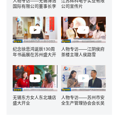
人物专访——无锡博浩
江苏辉科电子实业有限
国际有限公司董事长李
公司宣传片
国峰
纪念徐悲鸿诞辰130周
人物专访——江阴侯府
年书画展在苏州盛大开
茶楼主理人侯路雪
幕
无锡东方女人东北塘店
人物专访——苏州市安
盛大开业
全生产管理协会会长吴
珍胜