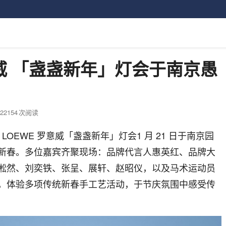
意威 「盏盏新年」灯会于南京愚
22154
次阅读
 LOEWE 罗意威「盏盏新年」灯会
1 月 21 日
于南京园
新春。多位嘉宾齐聚现场：品牌代言人惠英红、品牌大
淞然、刘奕铁、张呈、展轩、赵昭仪，以及马术运动员
，体验多项传统新春手工艺活动，于节庆氛围中感受传