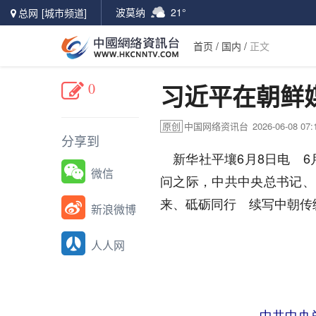
波莫纳
21°
总网
[城市频道]
首页
/
国内
/
正文
0
习近平在朝鲜
原创
中国网络资讯台
2026-06-08 07:
分享到
新华社平壤6月8日电 6
微信
问之际，中共中央总书记、
来、砥砺同行 续写中朝传
新浪微博
人人网
中共中央