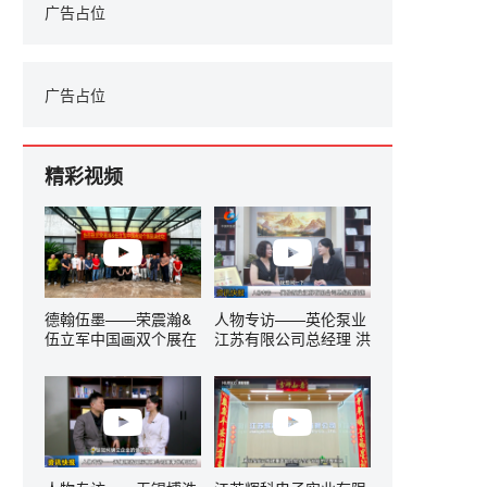
广告占位
广告占位
精彩视频
德翰伍墨——荣震瀚&
人物专访——英伦泵业
伍立军中国画双个展在
江苏有限公司总经理 洪
无锡隆重开幕
莲