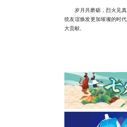
岁月共磨砺，烈火见真金
统友谊焕发更加璀璨的时代
大贡献。