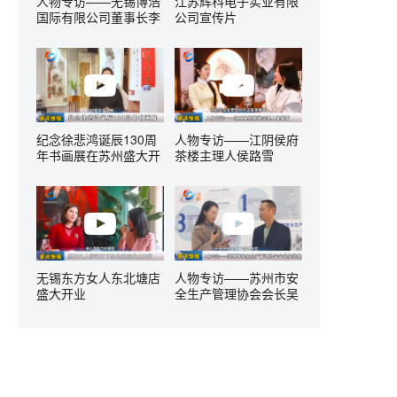
人物专访——无锡博浩
江苏辉科电子实业有限
国际有限公司董事长李
公司宣传片
国峰
纪念徐悲鸿诞辰130周
人物专访——江阴侯府
年书画展在苏州盛大开
茶楼主理人侯路雪
幕
无锡东方女人东北塘店
人物专访——苏州市安
盛大开业
全生产管理协会会长吴
珍胜