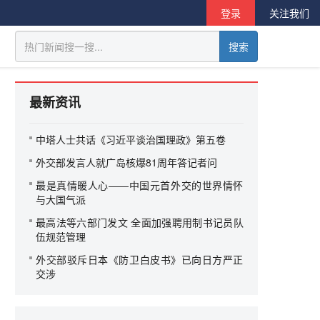
登录
关注我们
搜索
最新资讯
中塔人士共话《习近平谈治国理政》第五卷
外交部发言人就广岛核爆81周年答记者问
最是真情暖人心——中国元首外交的世界情怀
与大国气派
最高法等六部门发文 全面加强聘用制书记员队
伍规范管理
外交部驳斥日本《防卫白皮书》已向日方严正
交涉