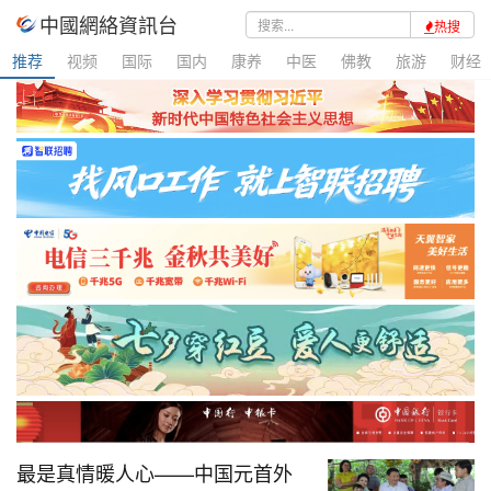
中國網絡資訊台
热搜
推荐
视频
国际
国内
康养
中医
佛教
旅游
财经
最是真情暖人心——中国元首外