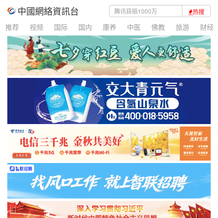
中國網絡資訊台
热搜
推荐
视频
国际
国内
康养
中医
佛教
旅游
财经