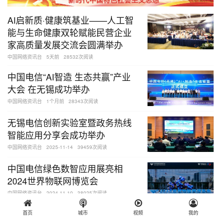
AI启新质·健康筑基业——人工智
能与生命健康双轮赋能民营企业
家高质量发展交流会圆满举办
中国网络资讯台
5天前
28532次阅读
中国电信“AI智造 生态共赢”产业
大会 在无锡成功举办
中国网络资讯台
1个月前
28343次阅读
无锡电信创新实验室暨政务热线
智能应用分享会成功举办
中国网络资讯台
2025-11-14
39459次阅读
中国电信绿色数智应用展亮相
2024世界物联网博览会
中国网络资讯台
2024-11-10
38025次阅读
习近平致电祝贺探月工程嫦娥六号任务取得圆满成功
首页
城市
视频
我的