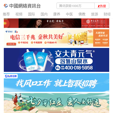
中國網絡資訊台
热搜
推荐
视频
国际
国内
康养
中医
佛教
旅游
财经