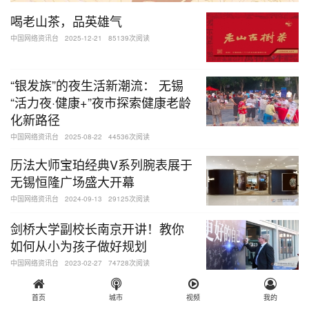
喝老山茶，品英雄气
中国网络资讯台
2025-12-21
85139次阅读
“银发族”的夜生活新潮流： 无锡
“活力夜·健康+”夜市探索健康老龄
化新路径
中国网络资讯台
2025-08-22
44536次阅读
历法大师宝珀经典V系列腕表展于
无锡恒隆广场盛大开幕
中国网络资讯台
2024-09-13
29125次阅读
剑桥大学副校长南京开讲！教你
如何从小为孩子做好规划
中国网络资讯台
2023-02-27
74728次阅读
上海：小份菜里吃出的“节约经”
首页
城市
视频
我的