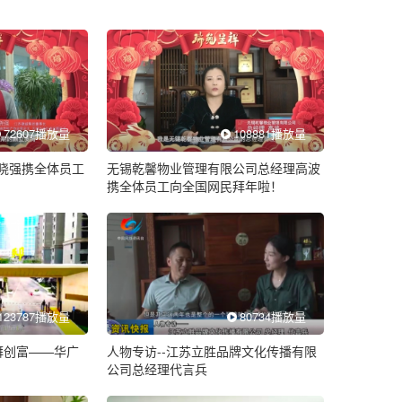
72607播放量
108881播放量
晓强携全体员工
无锡乾馨物业管理有限公司总经理高波
携全体员工向全国网民拜年啦！
123787播放量
80734播放量
湃创富——华广
人物专访--江苏立胜品牌文化传播有限
公司总经理代言兵