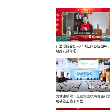
59898播放
存酒创始合伙人严艳红向各位领导
朋好友拜年啦！
55231播放
为健康护航！红豆集团抗病毒面料
服装线上线下开售