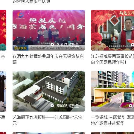
的合伙人两周年庆典
量
121917播放量
、亲
存酒九九封藏盛典周年庆在无锡恢弘启
江苏捷威集团董事长苗
幕
向全国网民拜年啦！
量
154005播放量
舒适
艺海翱翔九洲揽胜——江苏国胜·“艺宝
一览锡城 三顾繁华 澎
元”
地产邀您共赴繁华