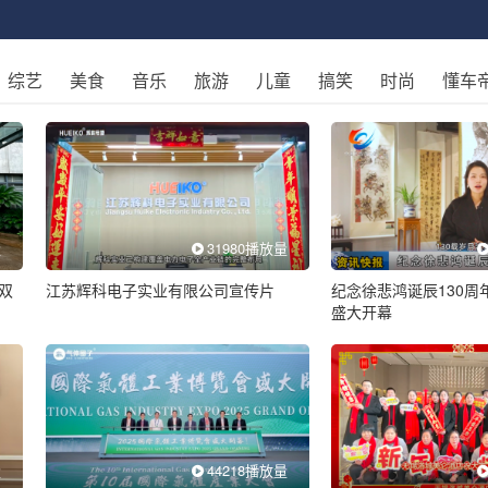
综艺
美食
音乐
旅游
儿童
搞笑
时尚
懂车
量
31980播放量
双
江苏辉科电子实业有限公司宣传片
纪念徐悲鸿诞辰130周
盛大开幕
量
44218播放量