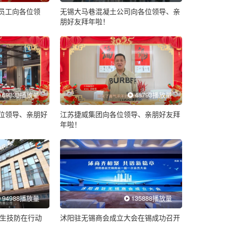
员工向各位领
无锡大马巷混凝土公司向各位领导、亲
朋好友拜年啦！
69333播放量
48793播放量
位领导、亲朋好
江苏捷威集团向各位领导、亲朋好友拜
年啦！
94988播放量
135888播放量
安生技防在行动
沭阳驻无锡商会成立大会在锡成功召开