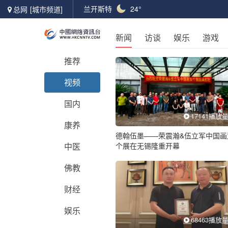
兰开斯特
24°
总网
[城市频道]
新闻
访谈
娱乐
游戏
推荐
视频
国内
17141播放
康养
德翰伍墨——荣震瀚&伍立军中国画
中医
个展在无锡隆重开幕
佛教
财经
娱乐
68463播放