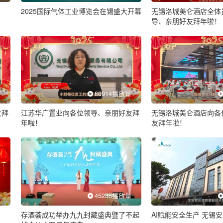
2025国际气体工业博览会在锡盛大开幕
无锡洛城美仑酒店全体
导、亲朋好友拜年啦！
量
60914播放量
友拜
江苏华广置业向各位领导、亲朋好友拜
无锡洛城美仑酒店向各
年啦！
友拜年啦！
量
45285播放量
存酒荟成功举办九九封藏盛典暨了不起
AI赋能安全生产 无锡