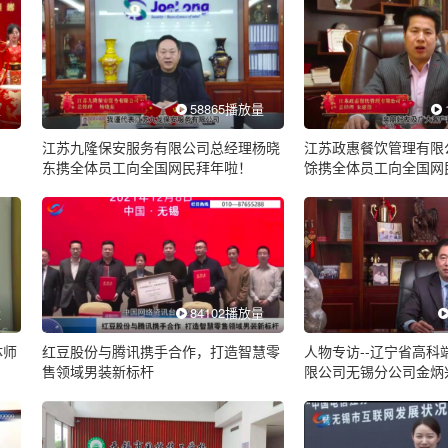
量
58865播放量
江苏九隆保安服务有限公司总经理杨晓
江苏政惠餐饮管理有限
东携全体员工向全国网民拜年啦！
馀携全体员工向全国网
量
84102播放量
体师
红豆股份与腾讯携手合作，打造智慧零
人物专访--辽宁省高科
售领域男装新标杆
限公司无锡分公司金炳