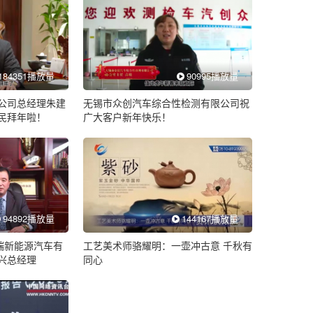
184351播放量
90995播放量
公司总经理朱建
无锡市众创汽车综合性检测有限公司祝
民拜年啦！
广大客户新年快乐！
94892播放量
144167播放量
端新能源汽车有
工艺美术师骆耀明：一壶冲古意 千秋有
兴总经理
同心