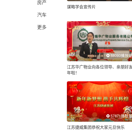
房产
谋略学会宣传片
汽车
更多
88093播放
江苏华广物业向各位领导、亲朋好
年啦！
57871播放
江苏捷威集团恭祝大家元旦快乐