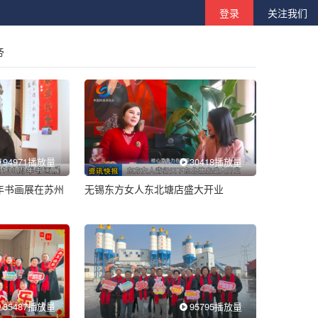
登录
关注我们
帝
94971播放量
30418播放量
年书画展在苏州
无锡东方女人东北塘店盛大开业
85487播放量
95795播放量