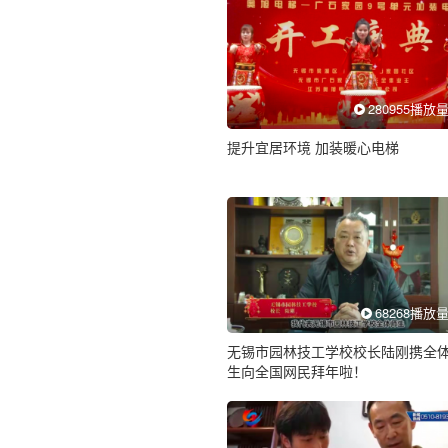
280955播放
提升宜居环境 加装暖心电梯
68268播放
无锡市园林技工学校校长陆刚携全
生向全国网民拜年啦！